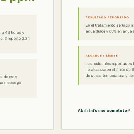
RESULTADO REPORTADO
En el tratamiento seriado a
agua dulce y 66% en agua 
m a 48 horas y
o. 2 reportó 2.24
ALCANCE Y LÍMITE
Los residuales reportados 
no alcanzaron el límite de
de dosis, temperatura y ti
o de este
una descarga
Abrir informe completo
↗