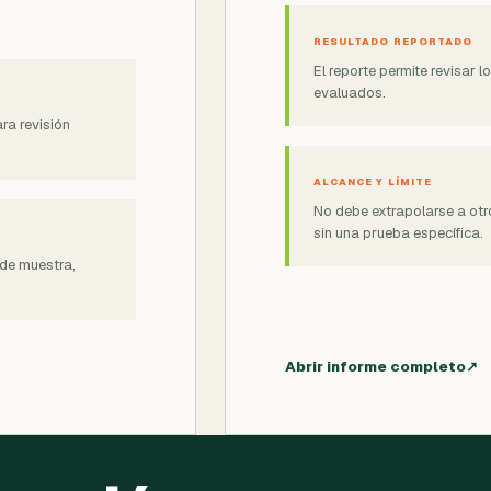
RESULTADO REPORTADO
El reporte permite revisar l
evaluados.
ra revisión
ALCANCE Y LÍMITE
No debe extrapolarse a otr
sin una prueba específica.
 de muestra,
Abrir informe completo
↗