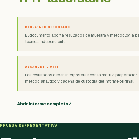
RESULTADO REPORTADO
El documento aporta resultados de muestra y metodología pa
técnica independiente.
ALCANCE Y LÍMITE
Los resultados deben interpretarse con la matriz, preparación
método analítico y cadena de custodia del informe original.
Abrir informe completo
↗
PRUEBA REPRESENTATIVA