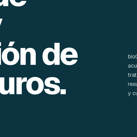
y
ión de
bio
acu
uros.
tra
res
y c