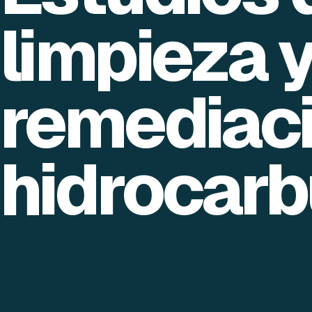
limpieza 
remediac
hidrocarb