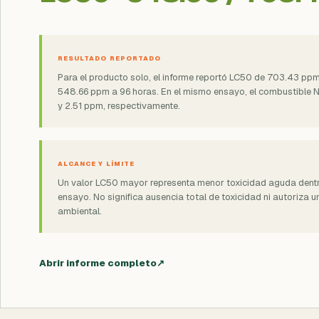
RESULTADO REPORTADO
Para el producto solo, el informe reportó LC50 de 703.43 pp
548.66 ppm a 96 horas. En el mismo ensayo, el combustible N
y 2.51 ppm, respectivamente.
ALCANCE Y LÍMITE
Un valor LC50 mayor representa menor toxicidad aguda dentr
ensayo. No significa ausencia total de toxicidad ni autoriza 
ambiental.
Abrir informe completo
↗