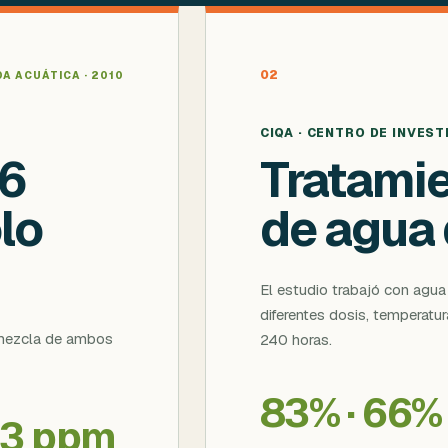
02
A ACUÁTICA · 2010
CIQA · CENTRO DE INVEST
96
Tratamie
lo
de agua 
El estudio trabajó con agu
diferentes dosis, temperatu
a mezcla de ambos
240 horas.
83% · 66%
43 ppm