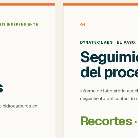
04
SIS INDEPENDIENTE
DYNATEC LABS · EL PASO,
Seguimie
del proc
s
Informe de laboratorio asoci
seguimiento del contenido d
de hidrocarburos en
Recortes 